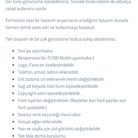
her türlü görünüme sokabilirsiniz. Sürükle bırak sistem ile oldukça
rahat kullanımı vardır.
Firmanıza özel bir tasarım arıyorsanız aradığınız tasarım burada
hemen şimdi satın alın ve kullanmaya başlayın
Tek tasarım ile bir çok görünüme hızlıca sahip olabilirsiniz.
Seo’ya uyumludur.
Responsive’dir. (%100 Mobil uyumludur.)
Logo, Favicon özelleştirilebilir.
Telefon, email, adres eklenebilir.
Üst butona url eklenerek metni değiştirilebilir.
Sağ alt köşede hızlı form kişiselleştirilebilir.
Copyright alanı kişiselleştirilebilir.
Font ayarları değiştirilebilir. (Başlıklar ayrı font yazılar ayrı
font yapılabilir.)
Sınırsız renk seçeneği mevcuttur.
Sosyal ağlar eklenebilir.
Yazı ve sayfa için üst görüntü değiştirilebilir.
Tek tıkla demo kurulumu.