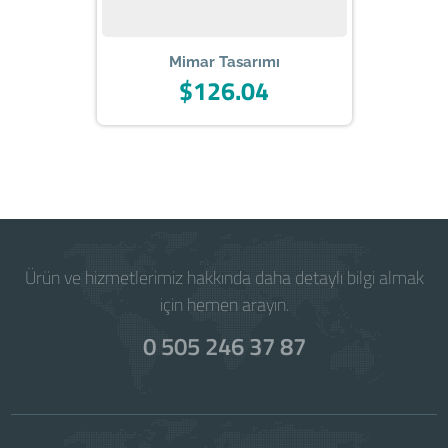
Mimar Tasarımı
$126.04
Powered by
WISECP
Ürün ve hizmetlerimiz hakkında daha detaylı bilgi almak
için hemen arayın.
0 505 246 37 87