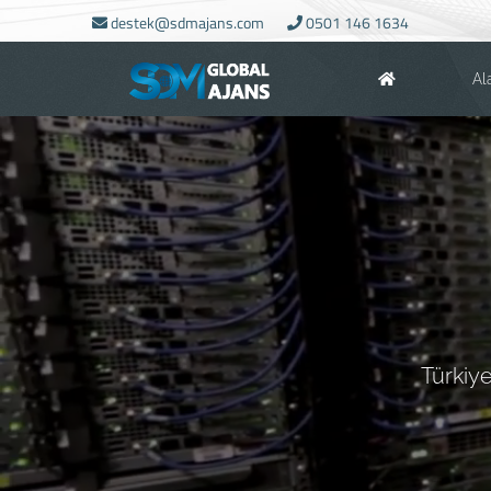
destek@sdmajans.com
0501 146 1634
Al
Türkiy