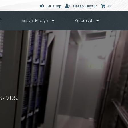
Giriş Yap
Hesap Oluştur
0
m
Sosyal Medya
Kurumsal
PS/VDS.