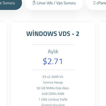
s Sunucu
Linux Vds / Vps Sunucu
cPane
WİNDOWS VDS - 2
Aylık
$2.71
E5 x2 2699 V4
Sınırsız Hesap
50 GB NVMe Disk Alanı
4GB DDR4 RAM
1 GBit Limitsiz Trafik
Ücretsiz Kurulum