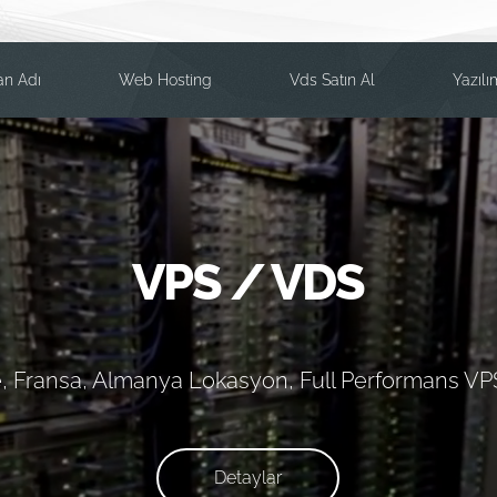
an Adı
Web Hosting
Vds Satın Al
Yazılı
VPS / VDS
e, Fransa, Almanya Lokasyon, Full Performans V
Detaylar