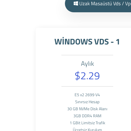
Uzak Masaüstü Vds / Vp
WİNDOWS VDS - 1
Aylık
$2.29
E5 x2 2699 V4
Sınırsız Hesap
30 GB NVMe Disk Alanı
3GB DDR4 RAM
1 GBit Limitsiz Trafik
Ücretsiz Kurulum