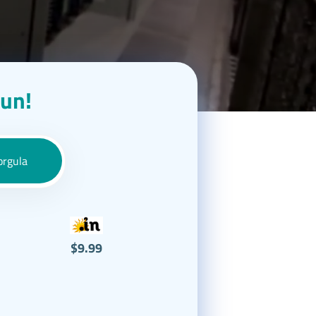
lun!
$9.99