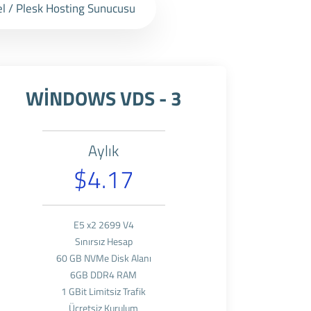
l / Plesk Hosting Sunucusu
WİNDOWS VDS - 3
Aylık
$4.17
E5 x2 2699 V4
Sınırsız Hesap
60 GB NVMe Disk Alanı
6GB DDR4 RAM
1 GBit Limitsiz Trafik
Ücretsiz Kurulum