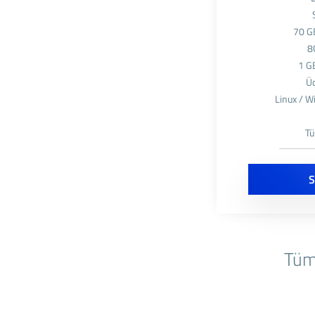
70 G
8
1 GB
Üc
Linux / W
Tü
S
Tüm