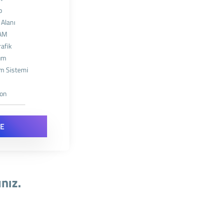
p
Alanı
AM
rafik
lum
im Sistemi
k
yon
LE
ınız.