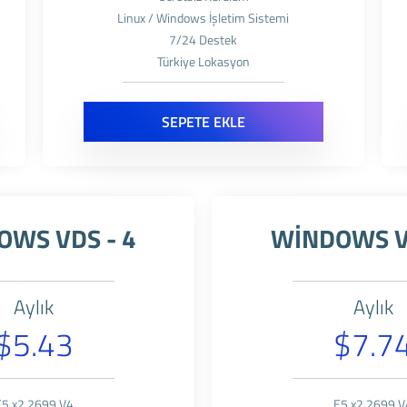
Linux / Windows İşletim Sistemi
7/24 Destek
Türkiye Lokasyon
SEPETE EKLE
WS VDS - 4
WİNDOWS V
Aylık
Aylık
$5.43
$7.7
E5 x2 2699 V4
E5 x2 2699 V