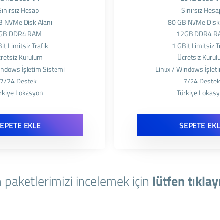
Sınırsız Hesap
Sınırsız Hesa
B NVMe Disk Alanı
80 GB NVMe Disk 
GB DDR4 RAM
12GB DDR4 R
it Limitsiz Trafik
1 GBit Limitsiz T
retsiz Kurulum
Ücretsiz Kuru
indows İşletim Sistemi
Linux / Windows İşlet
7/24 Destek
7/24 Deste
rkiye Lokasyon
Türkiye Lokas
EPETE EKLE
SEPETE EK
 paketlerimizi incelemek için
lütfen tıklay