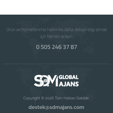
Powered by
WISECP
Ürün ve hizmetlerimiz hakkında daha detaylı bilgi almak
için hemen arayın.
0 505 246 37 87
Copyright © 2026 Tüm Hakları Saklıdır.
destek@sdmajans.com