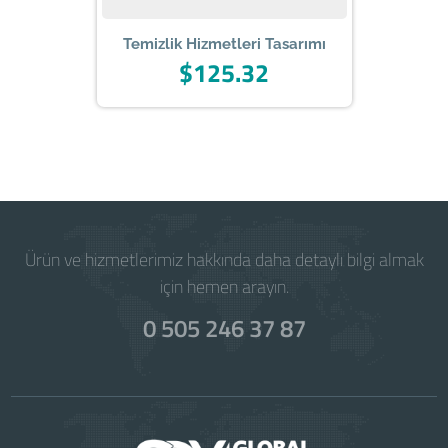
Temizlik Hizmetleri Tasarımı
$125.32
Powered by
WISECP
Ürün ve hizmetlerimiz hakkında daha detaylı bilgi almak
için hemen arayın.
0 505 246 37 87