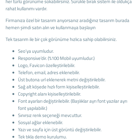
her türlü görünüme sokabilirsiniz. Sürükle bırak sistem ile oldukça
rahat kullanımı vardır.
Firmanıza özel bir tasarım arıyorsanız aradığınız tasarım burada
hemen şimdi satın alın ve kullanmaya başlayın
Tek tasarım ile bir çok görünüme hızlıca sahip olabilirsiniz.
Seo’ya uyumludur.
Responsive’dir. (%100 Mobil uyumludur.)
Logo, Favicon özelleştirilebilir.
Telefon, email, adres eklenebilir.
Üst butona url eklenerek metni değiştirilebilir.
Sağ alt köşede hızlı form kişiselleştirilebilir.
Copyright alanı kişiselleştirilebilir.
Font ayarları değiştirilebilir. (Başlıklar ayrı font yazılar ayrı
font yapılabilir.)
Sınırsız renk seçeneği mevcuttur.
Sosyal ağlar eklenebilir.
Yazı ve sayfa için üst görüntü değiştirilebilir.
Tek tıkla demo kurulumu.