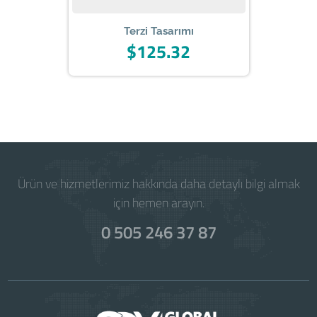
Terzi Tasarımı
$125.32
Powered by
WISECP
Ürün ve hizmetlerimiz hakkında daha detaylı bilgi almak
için hemen arayın.
0 505 246 37 87