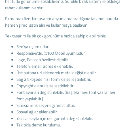
her türlü görünüme sokabilirsiniz. Sürükle bırak sistem ile oldukça
rahat kullanımı vardır.
Firmanıza özel bir tasarım arıyorsanız aradığınız tasarım burada
hemen şimdi satın alın ve kullanmaya başlayın
Tek tasarım ile bir çok görünüme hızlıca sahip olabilirsiniz.
Seo’ya uyumludur.
Responsive’dir. (%100 Mobil uyumludur.)
Logo, Favicon özelleştirilebilir.
Telefon, email, adres eklenebilir.
Üst butona url eklenerek metni değiştirilebilir.
Sağ alt köşede hızlı form kişiselleştirilebilir.
Copyright alanı kişiselleştirilebilir.
Font ayarları değiştirilebilir. (Başlıklar ayrı font yazılar ayrı
font yapılabilir.)
Sınırsız renk seçeneği mevcuttur.
Sosyal ağlar eklenebilir.
Yazı ve sayfa için üst görüntü değiştirilebilir.
Tek tıkla demo kurulumu.