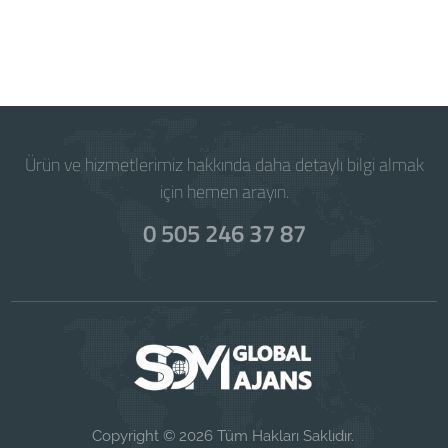
Powered by
WISECP
Ürün ve hizmetlerimiz hakkında daha detaylı bilgi almak
için hemen arayın.
0 505 246 37 87
Copyright © 2026 Tüm Hakları Saklıdır.