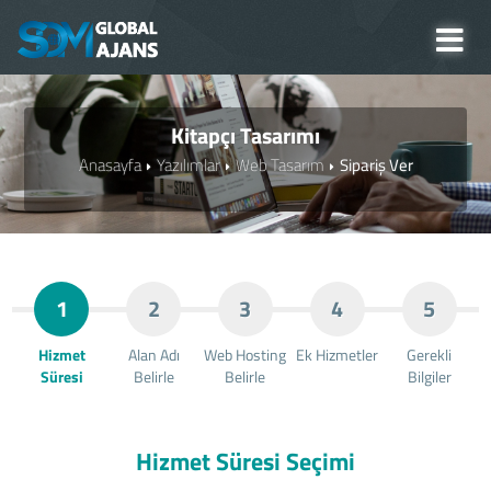
Kitapçı Tasarımı
Anasayfa
Yazılımlar
Web Tasarım
Sipariş Ver
1
2
3
4
5
Hizmet
Alan Adı
Web Hosting
Ek Hizmetler
Gerekli
Süresi
Belirle
Belirle
Bilgiler
Hizmet Süresi Seçimi