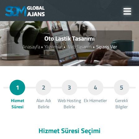
Oto Lastik Tasarımı
Anasayfa
Yazılımlar
Web Tasarım
Sipariş Ver
1
2
3
4
5
Hizmet
Alan Adı
Web Hosting
Ek Hizmetler
Gerekli
Süresi
Belirle
Belirle
Bilgiler
Hizmet Süresi Seçimi