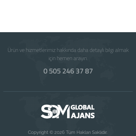
Powered by
WISECP
Ürün ve hizmetlerimiz hakkında daha detaylı bilgi almak
için hemen arayın.
0 505 246 37 87
Copyright © 2026 Tüm Hakları Saklıdır.