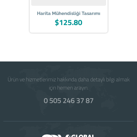
Harita Mühendisliği Tasarımı
$125.80
Powered by
WISECP
Ürün ve hizmetlerimiz hakkında daha detaylı bilgi almak
için hemen arayın.
0 505 246 37 87