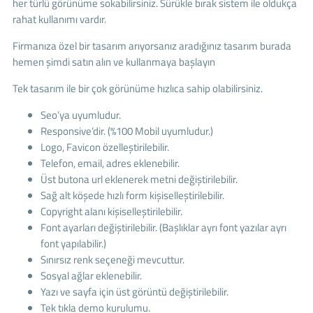
her türlü görünüme sokabilirsiniz. Sürükle bırak sistem ile oldukça
rahat kullanımı vardır.
Firmanıza özel bir tasarım arıyorsanız aradığınız tasarım burada
hemen şimdi satın alın ve kullanmaya başlayın
Tek tasarım ile bir çok görünüme hızlıca sahip olabilirsiniz.
Seo’ya uyumludur.
Responsive’dir. (%100 Mobil uyumludur.)
Logo, Favicon özelleştirilebilir.
Telefon, email, adres eklenebilir.
Üst butona url eklenerek metni değiştirilebilir.
Sağ alt köşede hızlı form kişiselleştirilebilir.
Copyright alanı kişiselleştirilebilir.
Font ayarları değiştirilebilir. (Başlıklar ayrı font yazılar ayrı
font yapılabilir.)
Sınırsız renk seçeneği mevcuttur.
Sosyal ağlar eklenebilir.
Yazı ve sayfa için üst görüntü değiştirilebilir.
Tek tıkla demo kurulumu.