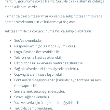
her türlü görünüme sokabilirsiniz. Sürükle bırak sistem ile oldukça
rahat kullanımı vardır.
Firmanıza özel bir tasarım arıyorsanız aradığınız tasarım burada
hemen şimdi satın alın ve kullanmaya başlayın
Tek tasarım ile bir çok görünüme hızlıca sahip olabilirsiniz.
Seo’ya uyumludur.
Responsive’dir. (%100 Mobil uyumludur.)
Logo, Favicon özelleştirilebilir.
Telefon, email, adres eklenebilir.
Üst butona url eklenerek metni değiştirilebilir.
Sağ alt köşede hızlı form kişiselleştirilebilir.
Copyright alanı kişiselleştirilebilir.
Font ayarları değiştirilebilir. (Başlıklar ayrı font yazılar ayrı
font yapılabilir.)
Sınırsız renk seçeneği mevcuttur.
Sosyal ağlar eklenebilir.
Yazı ve sayfa için üst görüntü değiştirilebilir.
Tek tıkla demo kurulumu.