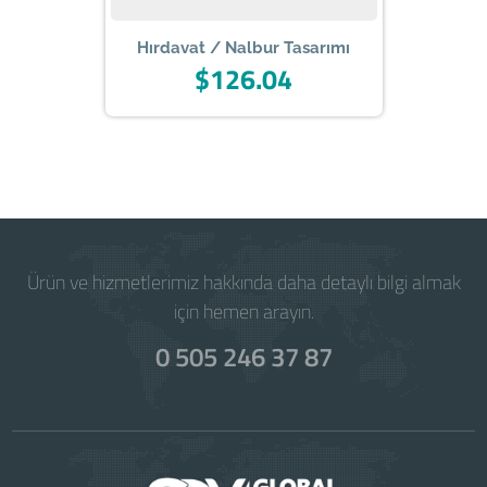
Hırdavat / Nalbur Tasarımı
$126.04
Powered by
WISECP
Ürün ve hizmetlerimiz hakkında daha detaylı bilgi almak
için hemen arayın.
0 505 246 37 87